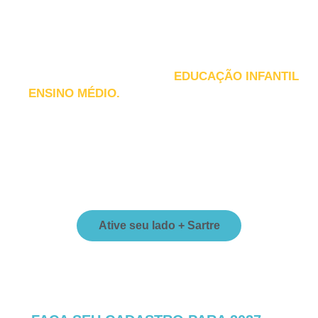
UMA JORNADA DE APRENDIZAGEM QUE
ACOMPANHA SEU FILHO DA
EDUCAÇÃO INFANTIL
AO
ENSINO MÉDIO.
No Sartre Escola SEB, cada etapa do desenvolvimento é
valorizada por uma proposta pedagógica que une acolhimento,
excelência acadêmica e preparação para os desafios do futuro.
Da Educação Infantil ao Ensino Médio, oferecemos uma formação
completa para que cada estudante desenvolva seu potencial e
construa uma trajetória de conquistas.
Ative seu lado + Sartre